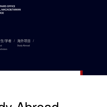
生/学者
/
海外项目
/
nal
Study Abroad
cholars

dy Abroad