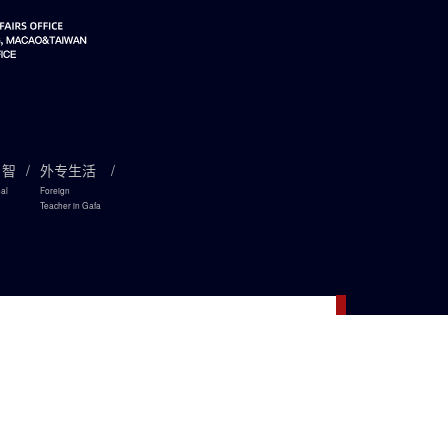
引智
/
外专生活
/
nal
Foreign
Teacher in Gafa