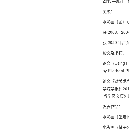
2019—现
奖项：
水彩画《窗》获 1
获 2003、2
获 2020 
论文及书籍：
论文《Using F
by Ellad
论文《对美术教
学院学报》20
教学图文集》岭南
发表作品：
水彩画《坐着的
水彩画《柿子》