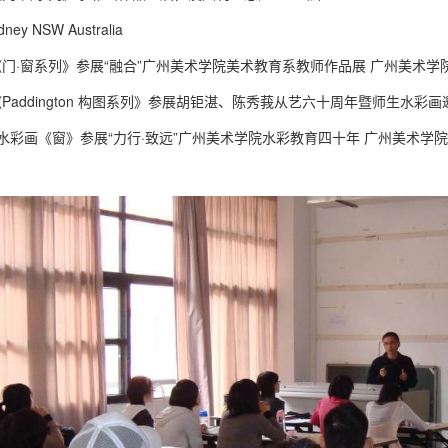
ydney NSW Australia
3 月《门·窗系列》参展“融合”广州美术学院美术教育系教师作品展 广州美术
3 月《Paddington 构图系列》参展胡钜湛、陈秀莪从艺六十周年暨师生水
12 月水彩画《窗》参展“力行·致远”广州美术学院水彩教育四十年 广州美术