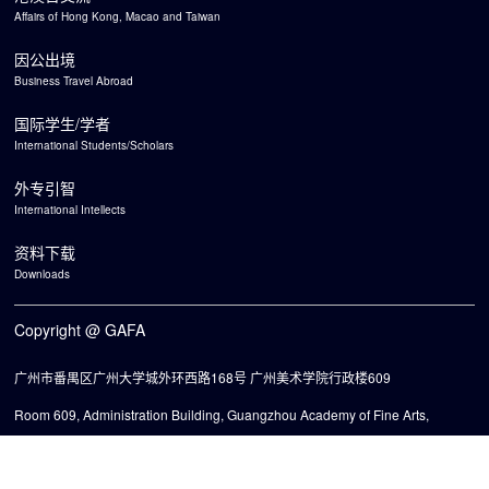
Affairs of Hong Kong, Macao and Taiwan
因公出境
Business Travel Abroad
国际学生/学者
International Students/Scholars
外专引智
International Intellects
资料下载
Downloads
Copyright @ GAFA
广州市番禺区广州大学城外环西路168号 广州美术学院行政楼609
Room 609, Administration Building, Guangzhou Academy of Fine Arts,
No. 168, Waihuan West Road, Guangzhou University Town, Panyu District,
Guangzhou