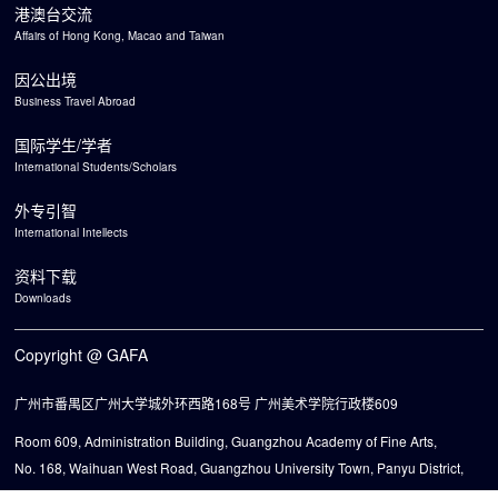
港澳台交流
Affairs of Hong Kong, Macao and Taiwan
因公出境
Business Travel Abroad
国际学生/学者
International Students/Scholars
外专引智
International Intellects
资料下载
Downloads
Copyright @ GAFA
广州市番禺区广州大学城外环西路168号 广州美术学院行政楼609
Room 609, Administration Building, Guangzhou Academy of Fine Arts,
No. 168, Waihuan West Road, Guangzhou University Town, Panyu District,
Guangzhou