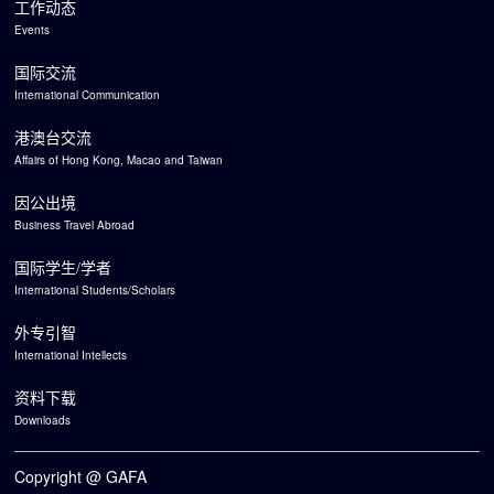
工作动态
Events
国际交流
International Communication
港澳台交流
Affairs of Hong Kong, Macao and Taiwan
因公出境
Business Travel Abroad
国际学生/学者
International Students/Scholars
外专引智
International Intellects
资料下载
Downloads
Copyright @ GAFA