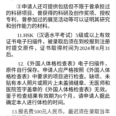
③申请人还可提供包括但不限于曾承担过
的科研项目、曾获得的科研及创作奖项、授权
专利、曾参加过的展览活动等可以证明其研究
和创作能力的材料。
11.HSK
（汉语水平考试）
5
级或以上有效
证书电子扫描件，被录取后须在到校报到注册
时提交原件，证书取得时间为
2024
年
8
月
31
后。
12.
《外国人体格检查表》电子扫描件，
原件自行保存。申请人应严格按照《外国人体
格检查表》中要求的项目进行检查。缺项、未
贴有本人照片或照片上未盖骑缝章、无医师和
医院签字盖章的《外国人体格检查表》无效。
鉴于检查结果有效期为
6
个月，请申请人据此
确定本人进行体检的时间。
13.
报名费
500
元人民币。最迟须在录取当年