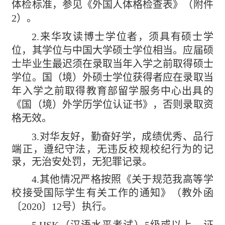
体检标准，参见《外国人体格检查表》（附件
2
）。
2
.
来华攻读博士学位者，须具有硕士学
位，其学位与中国大学硕士学位相当。应届硕
士毕业生最迟须在录取当年入学之前取得硕士
学位。国（境）外硕士学位获得者应在录取当
年入学之前取得教育部留学服务中心出具的
《国（境）外学历学位认证书》，否则录取资
格无效。
3.
对华友好，勤奋好学，成绩优秀、品行
端正，遵纪守法，无违反校规校纪行为的记
录，无治安处罚，无犯罪记录。
4
.
其他情况严格按照《关于规范我高等学
校接受国际学生有关工作的通知》（教外函
〔
2020
〕
12
号）执行。
5.HSK
（汉语水平考试）
5
级或以上，证