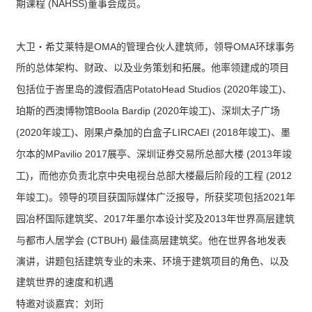
(NAHSS)
期课程
董事会成员。
OMA
OMA
大卫
‧
希艾莱特是
的管理合伙人建筑师，领导
环球事务
所的总体架构、财政、以及业务策划和拓展。他率领建成的项目
PotatoHead Studios (2020
)
包括位于峇里岛的渡假酒店
年竣工
、
Boola Bardip (2020
)
珀斯的西澳博物馆
年竣工
、深圳太子广场
(2020
)
LIRCAEI (2018
)
年竣工
、刚果卢桑加的白盒子
年竣工
、墨
MPavilio 2017
(2013
尔本的
展亭、深圳证券交易所总部大楼
年竣
)
(2012
工
，而他亦负责北京中央电视台总部大楼最后阶段的工程
)
2021
年竣工
。领导的项目获国际媒体广泛报导，所获奖项包括
年
2017
2013
园冶杯国际建筑奖、
年墨尔本设计奖及
年世界高层建筑
(CTBUH)
与都市人居学会
最佳高层建筑奖。他在世界各地发表
演讲，讲题包括建筑专业的未来、环境于建筑项目的角色、以及
建筑世界的速度和机遇
特邀对谈嘉宾：刘
珩