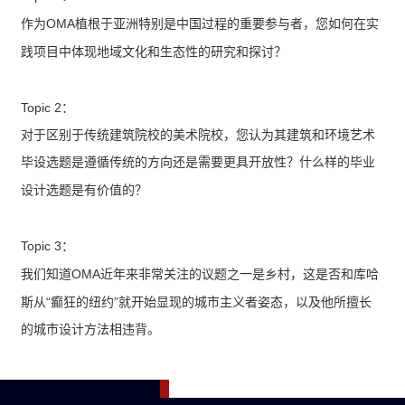
OMA
作为
植根于亚洲特别是中国过程的重要参与者，您如何在实
践项目中体现地域文化和生态性的研究和探讨？
Topic 2
：
对于区别于传统建筑院校的美术院校，您认为其建筑和环境艺术
毕设选题是遵循传统的方向还是需要更具开放性？什么样的毕业
设计选题是有价值的？
Topic 3
：
OMA
我们知道
近年来非常关注的议题之一是乡村，这是否和库哈
“
”
斯从
癫狂的纽约
就开始显现的城市主义者姿态，以及他所擅长
的城市设计方法相违背。