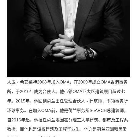
2008
OMA
2009
OMA
大卫
‧
希艾莱特
年加入
，在
年成立
香港事务
2010
OMA
所，于
年成为合伙人。他带领
亚太区建筑项目超过七
2015
-
年。
年，他回到荷兰出任管理合伙人
建筑师，率领事务所
OMA
SeARCH
环球事务。在加入
前，他是荷兰事务所
总建筑师。
2016
自
年起，他担任荷兰埃因霍芬理工大学建筑、都市及工程系
教授，而他也是该校建筑及工程毕业生。他亦是荷兰亚洲精英暑