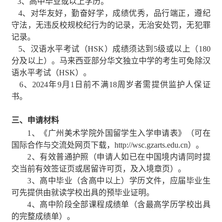
3
、高中毕业或以上学历。
4
、对华友好，勤奋好学，成绩优秀，品行端正，遵纪
守法，无违反校规校纪行为的记录，无治安处罚，无犯罪
记录。
5
、汉语水平考试（
HSK
）成绩须达到
5
级或以上（
180
分及以上）。马来西亚部分华文独立中学的考生可免除汉
语水平考试（
HSK
）。
6
、
2024
年
9
月
1
日前不满
18
周岁者需提供监护人保证
书。
三、申请材料
1
、《广州美术学院外国留学生入学申请表》（可在
国际合作与交流处网页下载，
http://wsc.gzarts.edu.cn
）。
2
、有效普通护照（申请人如已在中国境内请同时提
交当前有效签证页或居留许可页，及入境章页）。
3
、高中毕业（含高中以上）学历文件，应届毕业生
可先提供由就读学校出具的预毕业证明。
4
、高中阶段全部课程成绩单（含最高学历学校出具
的完整成绩单）。