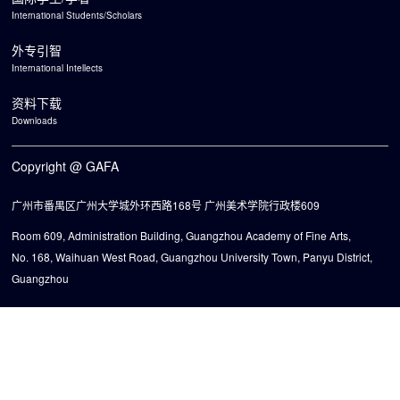
International Students/Scholars
外专引智
International Intellects
资料下载
Downloads
Copyright @ GAFA
广州市番禺区广州大学城外环西路168号 广州美术学院行政楼609
Room 609, Administration Building, Guangzhou Academy of Fine Arts,
No. 168, Waihuan West Road, Guangzhou University Town, Panyu District,
Guangzhou