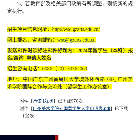
5
、若教育部及相关部门政策有所调整，则按新的规
定执行。
招生项目信息网址：
http://wsc.gzarts.edu.cn/
网上报名、咨询邮箱：
wsc@gzarts.edu.cn
发送邮件时须标注邮件标题为：
2024
年留学生（本科）报
名
/
咨询
+
申请人姓名
招生咨询电话：
0086
（
20
）
39362069
地址：中国广东广州番禺区大学城外环西路
168
号广州美
术学院国际合作与交流处（留学生工作办公室）
附件【
承诺书.pdf
】已下载
970
次
附件【
广州美术学院外国留学生入学申请表.pdf
】已下载
1162
次