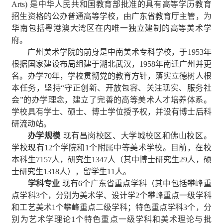
Arts)
是中华人民共和国教育部批准的具有高等学历教育
招生资格的公办普通高等学校，由广东省教育厅主管，为
华南包括粤港澳大湾区在内唯一独立建制的高等美术学
府。
广州美术学院的前身是中南美术专科学校，于
1953
年
根据国家建设布局组建于湖北武汉，
1958
年南迁广州并更
名。办学
70
年，学校贯彻党的教育方针，落实立德树人根
本任务，坚持“守正创新、开放包容、关注现实、服务社
会”的办学理念，建立了完善的高等美术人才培养体系。
学校具有学士、硕士、博士学位授予权，并设有博士后科
研流动站。
办学规模
现有昌岗校区、大学城校区和佛山校区。
学校现有
12
个学院和
1
个附属中等美术学校。目前，在校
本科生
7157
人，研究生
1347
人（其中博士研究生
29
人，硕
士研究生
1318
人），留学生
11
人。
学科专业
现有
6
个广东省重点学科（其中包括攀峰重
点学科
3
个，分别为美术学、设计学
2
个攀峰重点一级学科
和工艺美术
1
个攀峰重点二级学科；特色重点学科
3
个，分
别为艺术学理论
1
个特色重点一级学科和美术理论与批