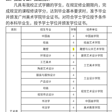
凡具有我校正式学籍的学生，在规定修业期限内，完
成规定的课程修读学分，达到毕业基本要求时，准予毕业
并颁发广州美术学院毕业证书。对符合学士学位授予条件
的本科毕业生，授予学士学位并颁发学位证书。
类别
招生专业
学制
培养单位
中国画
4
中国画学院
绘画
4
绘画艺术学院
雕塑
5
雕塑与公共艺术学院
环境设计
4
建筑艺术设计学院
工艺美术
4
工艺美术学院
陶瓷艺术设计
4
服装与服饰设计
4
工业设计学院
产品设计
4
动画
4
视觉艺术设计学院
视觉传达设计
4
书法学
4
中国画学院
书法学
4
美术教育学院
艺术类