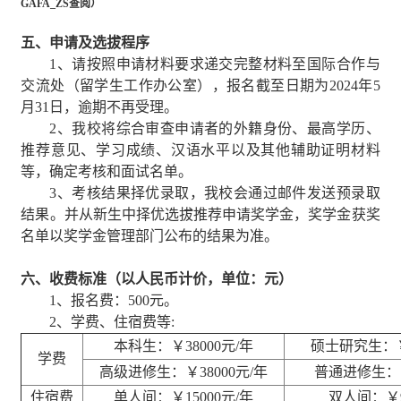
GAFA_ZS
查阅）
五、申请及选拔程序
1
、请按照申请材料要求递交完整材料至国际合作与
交流处（留学生工作办公室），报名截至日期为
2024
年
5
月
31
日，逾期不再受理。
2
、我校将综合审查申请者的外籍身份、最高学历、
推荐意见、学习成绩、汉语水平以及其他辅助证明材料
等，确定考核和面试名单。
3
、考核结果择优录取，我校会通过邮件发送预录取
结果。并从新生中择优选拔推荐申请奖学金，奖学金获奖
名单以奖学金管理部门公布的结果为准。
六、
收费标准（以人民币计价，单位：元）
1
、报名费：
500
元。
2
、学费、住宿费等
:
本科生：￥
38000
元
/
年
硕士研究生：
学费
高级进修生：￥
38000
元
/
年
普通进修生：
住宿费
单人间：￥
15000
元
/
年
双人间：￥