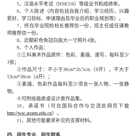
5
、汉语水平考试（
HSK5/6
）等级证书和成绩单。
6
、个人陈述（内容包括自我介绍、学习经历、兴趣
爱好、学习目标、申请理由及毕业后的职业规划等）。
7
、所在毕业院校校长推荐信一份，班主任或任课教
师推荐信一份。
8
、近期彩色免冠白底大一寸照片
4
张。
9
、个人作品：
①三科美术作品原件：色彩、素描、速写，每科至少
3
张；
②作品尺寸：不小于
38cm*26.5cm
（
8
开），不大于
53cm*38cm
（
4
开）；
③素描、色彩作品每科至少须含一张人物、一张静
物。
④可附绘画类或设计类作品集。
10
、承诺书（可在国际合作与交流处网页下载
http://wsc.gzarts.edu.cn
）。
11
、其他可能要求补交的支撑材料。
四、招生专业、招生院系