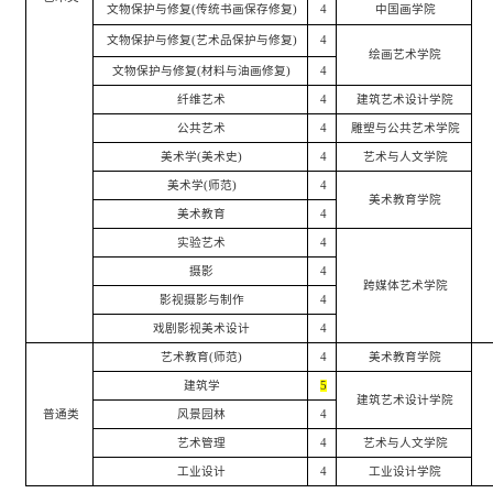
文物保护与修复
(
传统书画保存修复
)
4
中国画学院
文物保护与修复
(
艺术品保护与修复
)
4
绘画艺术学院
文物保护与修复
(
材料与油画修复
)
4
纤维艺术
4
建筑艺术设计学院
公共艺术
4
雕塑与公共艺术学院
美术学
(
美术史
)
4
艺术与人文学院
美术学
(
师范
)
4
美术教育学院
美术教育
4
实验艺术
4
摄影
4
跨媒体艺术学院
影视摄影与制作
4
戏剧影视美术设计
4
艺术教育
(
师范
)
4
美术教育学院
建筑学
5
建筑艺术设计学院
普通类
风景园林
4
艺术管理
4
艺术与人文学院
工业设计
4
工业设计学院