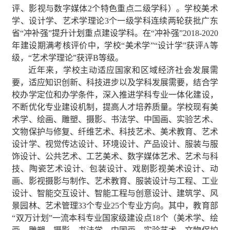
评、影视与数字媒体
2
个特色重点二级学科）。学校美术
学、设计学、艺术学理论
3
个一级学科连续两轮获批广东
省“冲补强”提升计划重点建设学科。在“冲补强”
2018-2020
年建设期满考核评价中，学校“美术学”“设计学”获评
A
等
级，“艺术学理论”获评
B
等级。
近年来，学校主动适应国家和区域经济社会发展需
要，适应知识创新、科技进步以及学科发展需要，结合学
校办学定位和办学条件，深入推进学科专业一体化建设，
不断优化专业建设机制，提高人才培养质量。学校现有美
术学、绘画、雕塑、摄影、书法学、中国画、实验艺术、
文物保护与修复、纤维艺术、科技艺术、美术教育、艺术
设计学、视觉传达设计、环境设计、产品设计、服装与服
饰设计、公共艺术、工艺美术、数字媒体艺术、艺术与科
技、陶瓷艺术设计、包装设计、戏剧影视美术设计、动
画、影视摄影与制作、艺术教育、服装设计与工程、工业
设计、智能交互设计、智能工程与创意设计、建筑学、风
景园林、艺术管理
33
个专业
25
个专业方向。其中，教育部
“双万计划”一流本科专业国家级建设点
18
个（美术学、绘