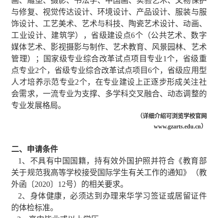
画、雕塑、摄影、书法学、中国画、实验艺术、文物保护
与修复、视觉传达设计、环境设计、产品设计、服装与服
饰设计、工艺美术、艺术与科技、陶瓷艺术设计、动画、
工业设计、建筑学），省级建设点
6
个（公共艺术、数字
媒体艺术、影视摄影与制作、艺术教育、风景园林、艺术
管理）；国家级专业综合改革试点项目专业
1
个，省级重
点专业
2
个，省级专业综合改革试点项目
6
个，省级应用型
人才培养示范专业
2
个，在专业建设上正逐步形成关注社
会需求，一流专业为支撑、多学科交叉融合、动态调整的
专业发展格局。
（详细介绍可浏览学校官网
www.gzarts.edu.cn
）
二、申请条件
1
、不具有中国国籍，持有效外国护照并符合《教育部
关于规范我高等学校接受国际学生有关工作的通知》（教
外函〔
2020
〕
12
号）的相关要求。
2
、身体健康，必须达到办理来华学习签证或居留证件
的体检标准。