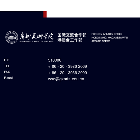
510006
P.C
+ 86 - 20 - 3936 2069
TEL
FAX
+ 86 - 20 - 3936 2009
E-mail
wsc@gzarts.edu.cn
Copyright @ GAFA
广州市番禺区广州大学城外环西路168号 广州美术学院行政楼609Room 609, Administration
Building, Guangzhou Academy of Fine Arts, No. 168, Waihuan West Road, Guangzhou
University Town, Panyu District, Guangzhou