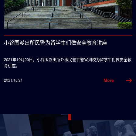
小谷围派出所民警为留学生们做安全教育讲座
，
2021年10月20日，小谷围派出所外事民警甘警官到校为留学生们做安全教
2
艺
育讲座。
1
区
国
铁
More
2021/10/21
20
牙
Slide 2 of 4.
已