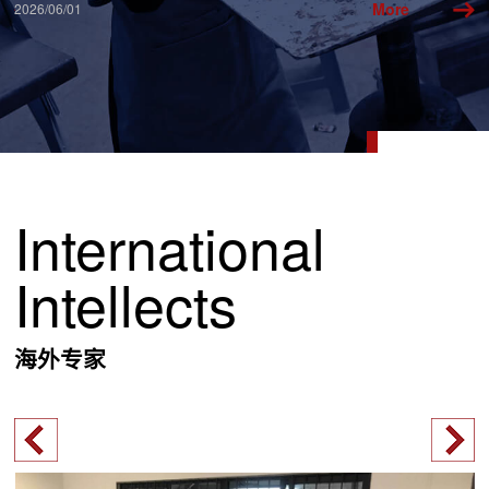
More
2026/06/01
20
Slide 2 of 4.
International
Intellects
海外专家