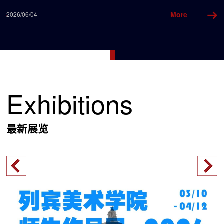
More
2026/06/04
20
Slide 2 of 4.
Exhibitions
最新展览