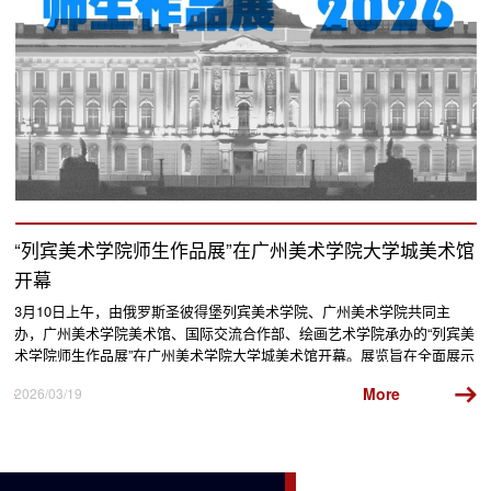
“列宾美术学院师生作品展”在广州美术学院大学城美术馆
开幕
nd
3月10日上午，由俄罗斯圣彼得堡列宾美术学院、广州美术学院共同主
毕
h
办，广州美术学院美术馆、国际交流合作部、绘画艺术学院承办的“列宾美
景
术学院师生作品展”在广州美术学院大学城美术馆开幕。展览旨在全面展示
社
列宾美术学院在艺术教育领域的深厚传统与创新成果。参展作品涵盖了不
体
More
2026/03/19
20
同年级课堂油画、素描习作，以及优秀毕业创作、部分学院教师的作品。
倾
Slide 2 of 4.